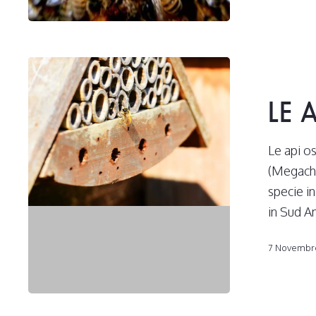
Le
api
LE 
osmie
o
api
Le api os
cornute
(Megachi
specie in
in Sud A
7 Novembr