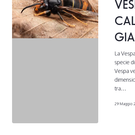
VES
o
calabrone
CAL
dalle
zampe
GIA
gialle
La Vespa
specie di
Vespa ve
dimensio
tra…
29 Maggio 