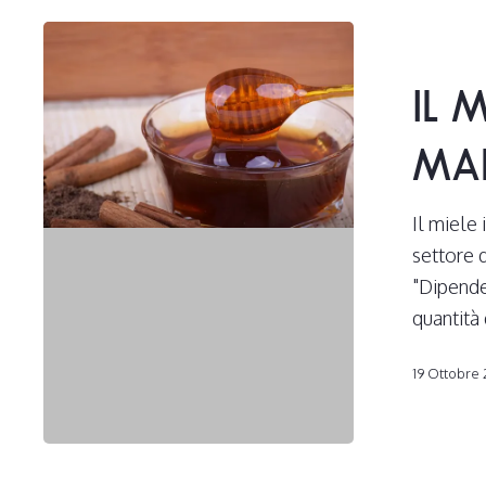
Il
miele
IL 
infuso
è
MA
sicuro
da
Il miele
mangiare?
settore 
"Dipende"
quantità
19 Ottobre