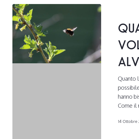
Quanto
lontano
QU
volano
le
VOL
api
dai
ALV
loro
alveari?
Quanto l
possibile
hanno bis
Come il 
14 Ottobre