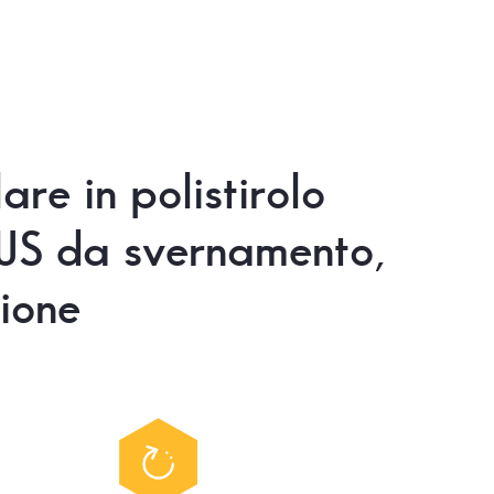
lare
in
polistirolo
US
da
svernamento,
ione