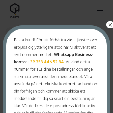
Skip
Menu
to
main
×
content
Bin
Bästa kund! För att förbättra våra tjänster och
ÄR
erbjuda dig ytterligare stöd har vi aktiverat ett
INFUSERAD
nytt nummer med ett
Whatsapp Business-
konto:
+39 353 446 52 84
. Använd detta
HONUNG
nummer för alla dina beställningar och ange
maximala leveranstider i meddelandet. Våra
SÄKER ATT
anställda på det tekniska kontoret tar hand om
ÄTA?
din förfrågan och kommer att skicka ett
meddelande till dig så snart din beställning är
klar. Vår dedikerade e-postadress förblir aktiv
19 oktober 2022