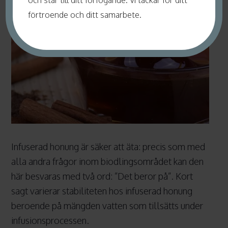
och står till ditt förfogande. Vi tackar för ditt
förtroende och ditt samarbete.
Infuserad honung är säker att äta: precis som med
alla andra frågor inom biodlingsområdet kan den
här besvaras med två ord: ”Det beror på”. Kort
sagt varierar stabiliteten hos infuserad honung
beroende på mängden vatten som tillsätts under
infusionsprocessen.