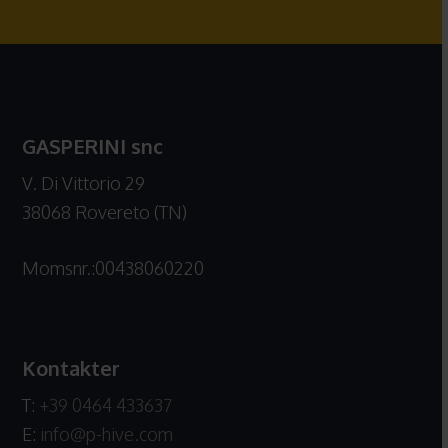
GASPERINI snc
V. Di Vittorio 29
38068 Rovereto (TN)
Momsnr.:00438060220
Kontakter
T:
+39 0464 433637
E:
info@p-hive.com