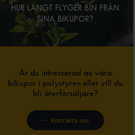
HUR LÅNGT FLYGER BIN FRÅN
SINA BIKUPOR?
Är du intresserad av våra
bikupor i polystyren eller vill du
bli återförsäljare?
Kontakta oss