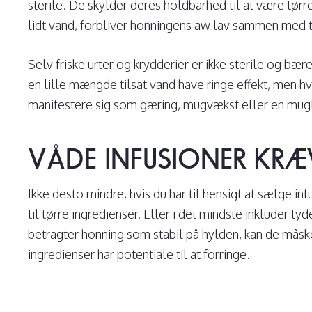
sterile. De skylder deres holdbarhed til at være tørr
lidt vand, forbliver honningens aw lav sammen med tø
Selv friske urter og krydderier er ikke sterile og b
en lille mængde tilsat vand have ringe effekt, men 
manifestere sig som gæring, mugvækst eller en muglugt
VÅDE INFUSIONER KRÆV
Ikke desto mindre, hvis du har til hensigt at sælge in
til tørre ingredienser. Eller i det mindste inkluder tyd
betragter honning som stabil på hylden, kan de måsk
ingredienser har potentiale til at forringe.