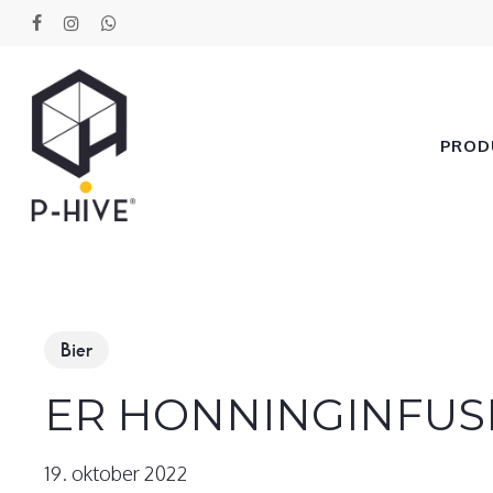
Skip
facebook
instagram
whatsapp
to
main
content
PROD
Bier
ER HONNINGINFUSI
19. oktober 2022