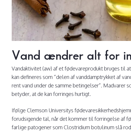
Vand ændrer alt for in
Vandaktivitet (aw) af et fødevareprodukt bruges til a
kan defineres som “delen af vanddamptrykket af vand
rent vand under de samme betingelser”. Madvarer som
betyder, at de kan forringes hurtigt.
Ifølge Clemson Universitys fødevaresikkerhedshjem
forudsigende tal, når det kommer til forringelse af f
farlige patogener som Clostridium botulinum slå rod