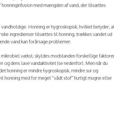
 af honninginfusion med mængden af vand, der tilsættes
le vandholdige. Honning er hygroskopisk, hvilket betyder, a
riske ingredienser tilsættes til honning, trækkes vandet ud
dende vand kan forårsage problemer.
ikrobiel vækst, skyldes modstanden forskellige faktorer
 og dens lave vandaktivitet (se nedenfor). Men når du
yndet honning er mindre hygroskopisk, mindre sur og
 vil honning med for meget “vådt stof” hurtigt mugne eller