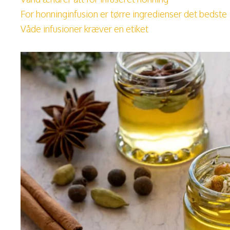
For honninginfusion er tørre ingredienser det bedste
Våde infusioner kræver en etiket