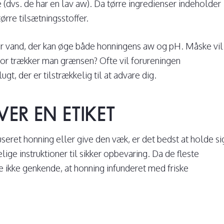
e (dvs. de har en lav aw). Da tørre ingredienser indeholder
rre tilsætningsstoffer.
ærer vand, der kan øge både honningens aw og pH. Måske vil
hvor trækker man grænsen? Ofte vil forureningen
, der er tilstrækkelig til at advare dig.
ER EN ETIKET
fuseret honning eller give den væk, er det bedst at holde si
elige instruktioner til sikker opbevaring. Da de fleste
e ikke genkende, at honning infunderet med friske