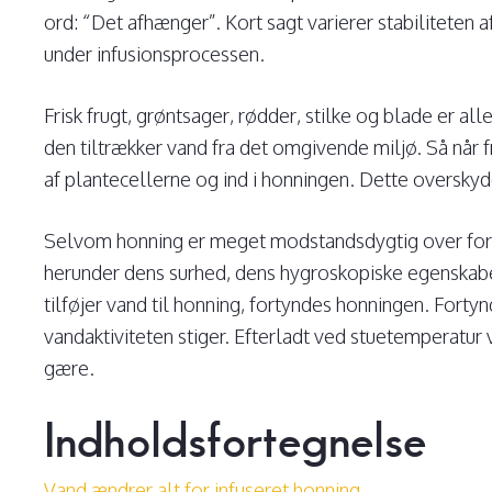
ord: “Det afhænger”. Kort sagt varierer stabiliteten
under infusionsprocessen.
Frisk frugt, grøntsager, rødder, stilke og blade er al
den tiltrækker vand fra det omgivende miljø. Så når f
af plantecellerne og ind i honningen. Dette oversky
Selvom honning er meget modstandsdygtig over for m
herunder dens surhed, dens hygroskopiske egenskaber
tilføjer vand til honning, fortyndes honningen. Fort
vandaktiviteten stiger. Efterladt ved stuetemperatur
gære.
Indholdsfortegnelse
Vand ændrer alt for infuseret honning