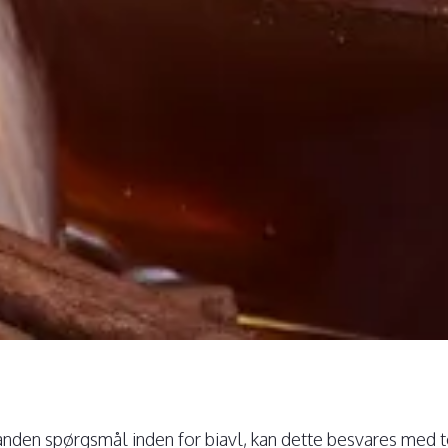
anden spørgsmål inden for biavl, kan dette besvares med 