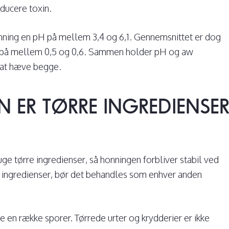
oducere toxin.
nning en pH på mellem 3,4 og 6,1. Gennemsnittet er dog
et på mellem 0,5 og 0,6. Sammen holder pH og aw
 at hæve begge.
 ER TØRRE INGREDIENSE
ruge tørre ingredienser, så honningen forbliver stabil ved
e ingredienser, bør det behandles som enhver anden
ære en række sporer. Tørrede urter og krydderier er ikke