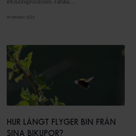
infusionsprocessen. Färska…
19 oktober 2022
Hur
långt
HUR LÅNGT FLYGER BIN FRÅN
flyger
SINA BIKUPOR?
bin