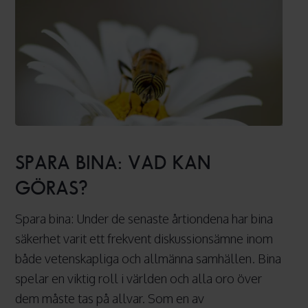
Spara
bina:
SPARA BINA: VAD KAN
vad
GÖRAS?
kan
göras?
Spara bina: Under de senaste årtiondena har bina
säkerhet varit ett frekvent diskussionsämne inom
både vetenskapliga och allmänna samhällen. Bina
spelar en viktig roll i världen och alla oro över
dem måste tas på allvar. Som en av