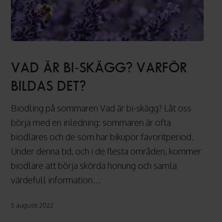
Vad
är
VAD ÄR BI-SKÄGG? VARFÖR
bi-
BILDAS DET?
skägg?
Varför
Biodling på sommaren Vad är bi-skägg? Låt oss
bildas
börja med en inledning: sommaren är ofta
det?
biodlares och de som har bikupor favoritperiod.
Under denna tid, och i de flesta områden, kommer
biodlare att börja skörda honung och samla
värdefull information…
5 augusti 2022