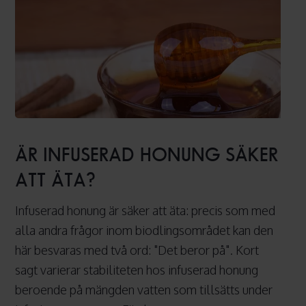
Är
infuserad
ÄR INFUSERAD HONUNG SÄKER
honung
ATT ÄTA?
säker
att
Infuserad honung är säker att äta: precis som med
äta?
alla andra frågor inom biodlingsområdet kan den
här besvaras med två ord: "Det beror på". Kort
sagt varierar stabiliteten hos infuserad honung
beroende på mängden vatten som tillsätts under