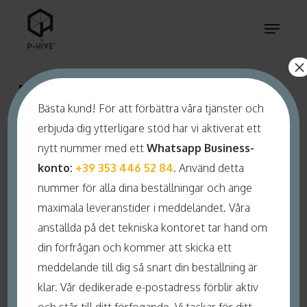
Skip
Menu
to
main
×
content
BIN
Bästa kund! För att förbättra våra tjänster och
erbjuda dig ytterligare stöd har vi aktiverat ett
nytt nummer med ett
Whatsapp Business-
konto:
+39 353 446 52 84
. Använd detta
nummer för alla dina beställningar och ange
maximala leveranstider i meddelandet. Våra
anställda på det tekniska kontoret tar hand om
din förfrågan och kommer att skicka ett
meddelande till dig så snart din beställning är
klar. Vår dedikerade e-postadress förblir aktiv