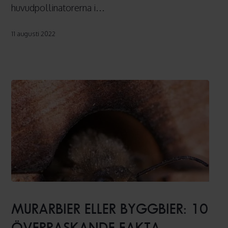
huvudpollinatorerna i…
11 augusti 2022
Murarbier
eller
MURARBIER ELLER BYGGBIER: 10
byggbier:
ÖVERRASKANDE FAKTA