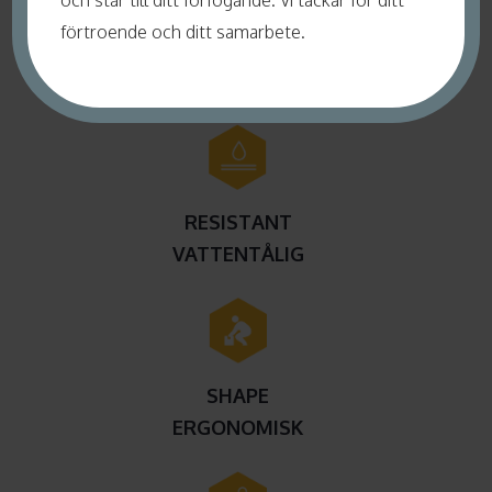
och står till ditt förfogande. Vi tackar för ditt
förtroende och ditt samarbete.
KAPACITET FÖR LUFTFLÖDE
PÅ VINTERN OCH SOMMAREN
RESISTANT
VATTENTÅLIG
SHAPE
ERGONOMISK