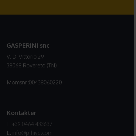
GASPERINI snc
V. Di Vittorio 29
38068 Rovereto (TN)
Momsnr.:00438060220
Kontakter
T:
+39 0464 433637
E:
info@p-hive.com