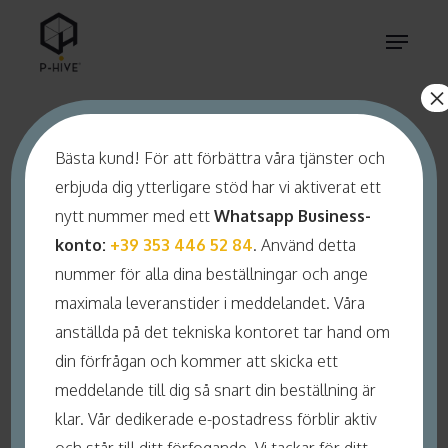
Skip
Menu
to
main
×
content
INFINITY
Bästa kund! För att förbättra våra tjänster och
erbjuda dig ytterligare stöd har vi aktiverat ett
DADANT US
nytt nummer med ett
Whatsapp Business-
konto:
+39 353 446 52 84
. Använd detta
nummer för alla dina beställningar och ange
Massima prestazione su 8
maximala leveranstider i meddelandet. Våra
telaini!
anställda på det tekniska kontoret tar hand om
din förfrågan och kommer att skicka ett
meddelande till dig så snart din beställning är
klar. Vår dedikerade e-postadress förblir aktiv