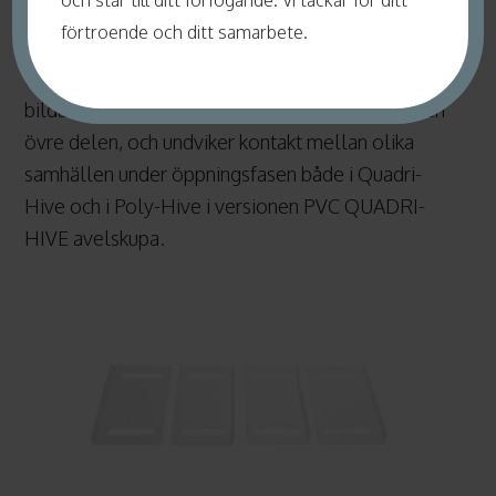
och står till ditt förfogande. Vi tackar för ditt
förtroende och ditt samarbete.
PVC placerad på kanten av kupan undviker
bildandet av vaxbryggor mellan ramarna och den
övre delen, och undviker kontakt mellan olika
samhällen under öppningsfasen både i Quadri-
Hive och i Poly-Hive i versionen PVC QUADRI-
HIVE avelskupa.