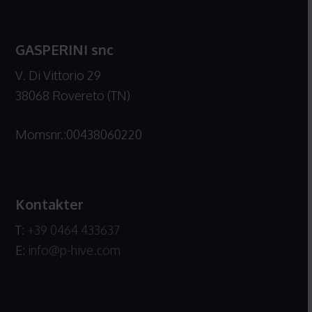
GASPERINI snc
V. Di Vittorio 29
38068 Rovereto (TN)
Momsnr.:00438060220
Kontakter
T:
+39 0464 433637
E:
info@p-hive.com