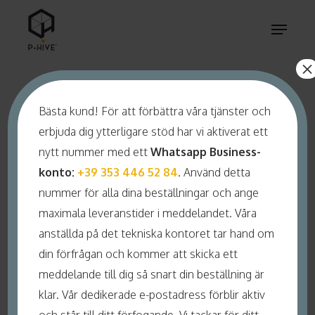
Skip
Menu
to
main
×
content
PVC QUADRI-
Bästa kund! För att förbättra våra tjänster och
erbjuda dig ytterligare stöd har vi aktiverat ett
HIVE
nytt nummer med ett
Whatsapp Business-
konto:
+39 353 446 52 84
. Använd detta
nummer för alla dina beställningar och ange
PVC PLACERAD PÅ KANTEN AV
maximala leveranstider i meddelandet. Våra
KUPAN
anställda på det tekniska kontoret tar hand om
din förfrågan och kommer att skicka ett
meddelande till dig så snart din beställning är
klar. Vår dedikerade e-postadress förblir aktiv