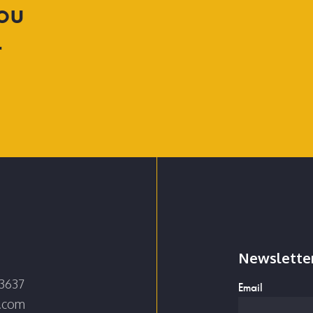
ou
r
Newslette
3637
Email
e.com