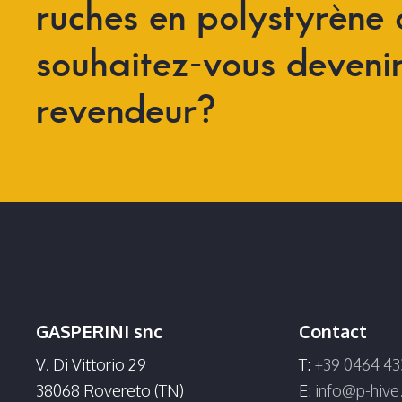
ruches
en
polystyrène
souhaitez-vous
deveni
revendeur?
GASPERINI snc
Contact
V. Di Vittorio 29
T:
+39 0464 43
38068 Rovereto (TN)
E:
info@p-hiv