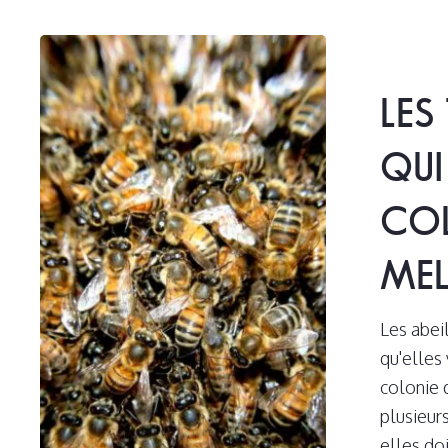
Les
trois
LES
types
d’abeilles
QU
qui
composent
COL
la
colonie
MEL
d’abeilles
mellifères
Les abeil
qu'elles
colonie 
plusieurs
elles do