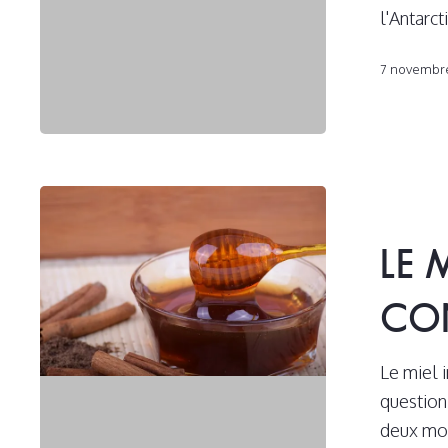
l'Antarc
7 novembr
Le
miel
LE 
infusé
est-
CO
il
sûr
Le miel 
à
question
consommer?
deux mots