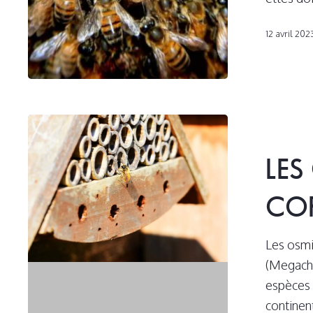
12 avril 202
Les
osmies
LES
ou
abeille
CO
à
cornes
Les osmi
(Megachi
espèces 
continent