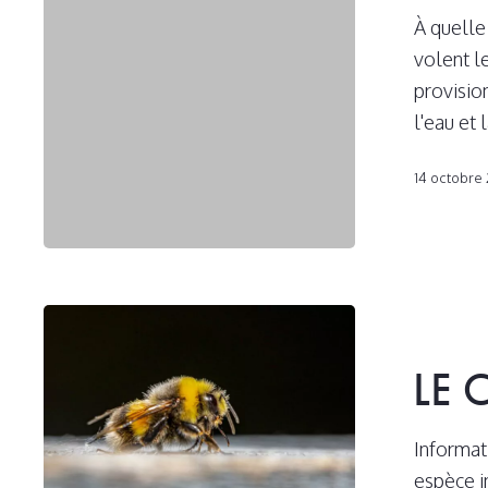
leur
À quelle
ruche?
volent l
provision
l'eau et
14 octobre
Le
cycle
LE 
de
vie
des
Informat
abeilles
espèce i