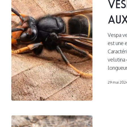
VES
ou
frelon
AUX
aux
pattes
Vespa ve
jaunes
est une 
Caractér
velutina
longueur
29 mai 202
Comment