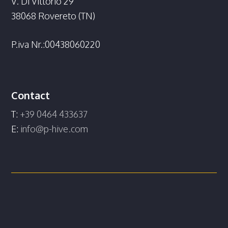
V. Di Vittorio 29
38068 Rovereto (TN)
P.iva Nr.:00438060220
Contact
T:
+39 0464 433637
E:
info@p-hive.com