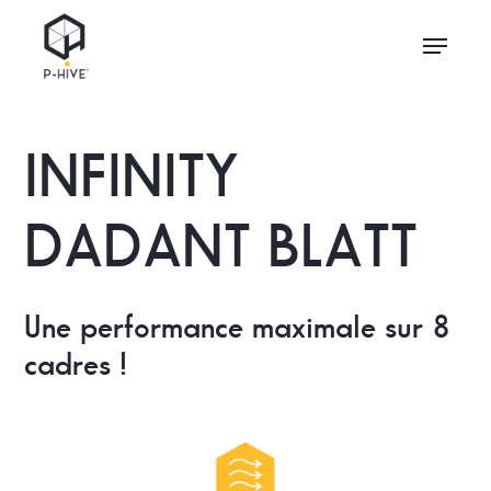
Skip
Menu
to
main
content
INFINITY
DADANT BLATT
Une performance maximale sur 8
cadres !