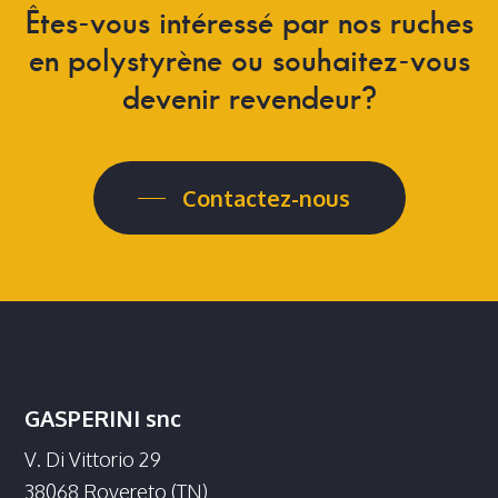
Êtes-vous
intéressé
par
nos
ruches
en
polystyrène
ou
souhaitez-vous
devenir
revendeur?
Contactez-nous
GASPERINI snc
V. Di Vittorio 29
38068 Rovereto (TN)