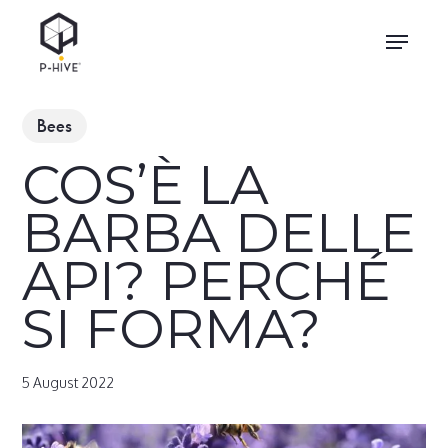
Skip
Menu
to
main
content
Bees
COS’È LA
BARBA DELLE
API? PERCHÉ
SI FORMA?
5 August 2022