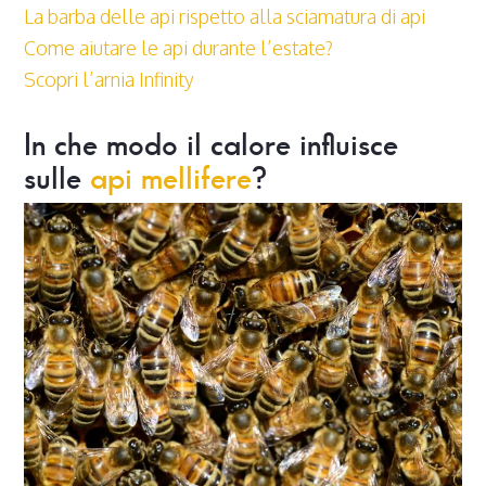
La barba delle api rispetto alla sciamatura di api
Come aiutare le api durante l’estate?
Scopri l’arnia Infinity
In che modo il calore influisce
sulle
api mellifere
?