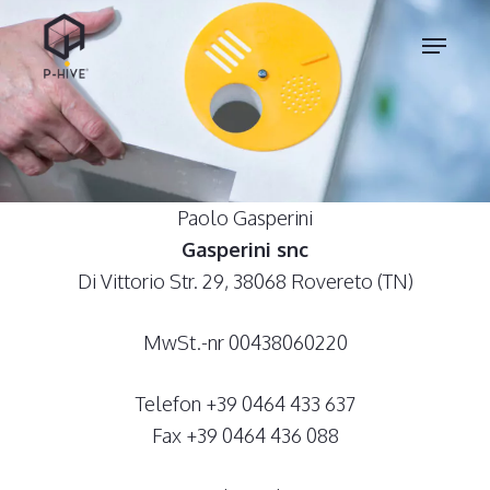
Skip
Menu
to
main
content
Paolo Gasperini
Gasperini snc
Di Vittorio Str. 29, 38068 Rovereto (TN)
MwSt.-nr 00438060220
Telefon +39 0464 433 637
Fax +39 0464 436 088