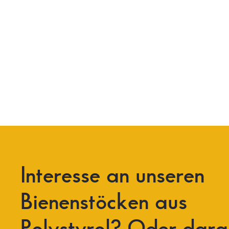
Interesse
an
unseren
Bienenstöcken
aus
Polystyrol?
Oder
dara