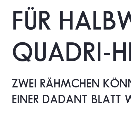
FÜR
HALB
QUADRI-H
ZWEI
RÄHMCHEN
KÖN
EINER
DADANT-BLATT-