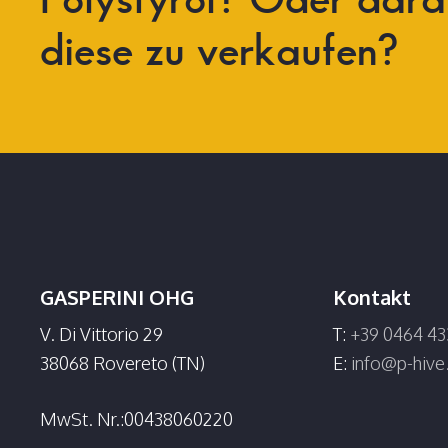
diese
zu
verkaufen?
GASPERINI OHG
Kontakt
V. Di Vittorio 29
T:
+39 0464 43
38068 Rovereto (TN)
E:
info@p-hiv
MwSt. Nr.:00438060220