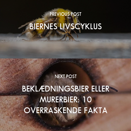
PREVIOUS POST
BIERNES LIVSCYKLUS
NEXT POST
BEKLÆDNINGSBIER ELLER
MURERBIER: 10
OVERRASKENDE FAKTA