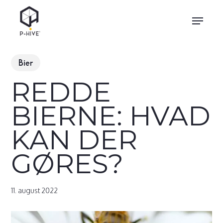
Skip
Menu
to
main
content
Bier
REDDE
BIERNE: HVAD
KAN DER
GØRES?
11. august 2022