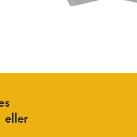
es
,
eller