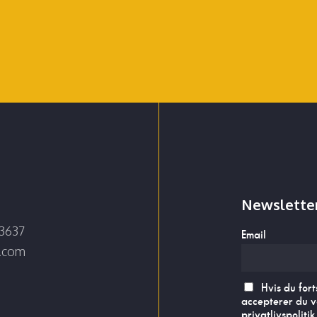
Newslette
3637
Email
e.com
Hvis du fort
accepterer du v
privatlivspolitik