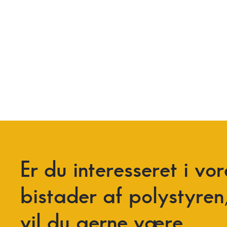
Er
du
interesseret
i
vor
bistader
af
polystyren
vil
du
gerne
være