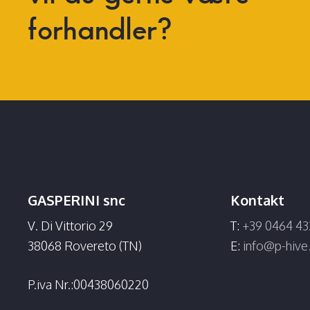
forhandler?
GASPERINI snc
Kontakt
V. Di Vittorio 29
T:
+39 0464 43
38068 Rovereto (TN)
E:
info@p-hiv
P.iva Nr.:00438060220