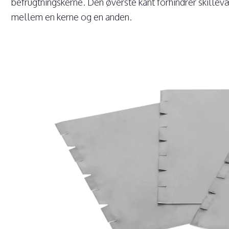
befrugtningskerne. Den øverste kant forhindrer skillevæ
mellem en kerne og en anden.