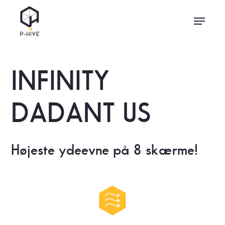
Skip
Menu
to
main
content
INFINITY
DADANT US
Højeste ydeevne på 8 skærme!